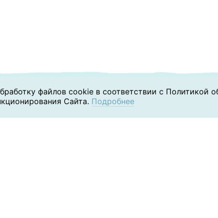
бработку файлов cookie в соответствии с Политикой 
нкционирования Сайта.
Подробнее
Обучение
Наши клиенты
Блог
отки персональных данных
Согласие на обработку перс
ения об образовательной организации
Раскрытие требо