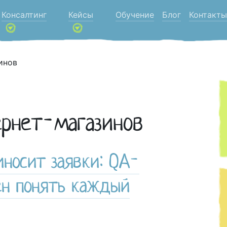
Консалтинг
Кейсы
Обучение
Блог
Контакты
инов
ернет-магазинов
иносит заявки: QA-
ен понять каждый