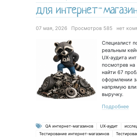
для интернет-магази
07 мая, 2026
Просмотров 585
нет ком
Специалист п
реальным кей
UX‑аудита инт
посмотрев на 
найти 67 проб
оформлении з
напрямую вли
выручку.
Подробнее
QA интернет-магазинов
UX‑аудит
иссле
Тестирование интернет-магазинов
Тестирова