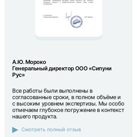
"
А.Ю. Мороко
Д.А.
Генеральный директор ООО «Сипуни
Ген
Рус»
"Гар
й раз
и.
Все работы были выполнены в
Пере
согласованные сроки, в полном объёме и
авто
с высоким уровнем экспертизы. Мы особо
пони
отмечаем глубокое погружение в контекст
наиб
нашего продукта.
подх
Смотреть полный отзыв
С