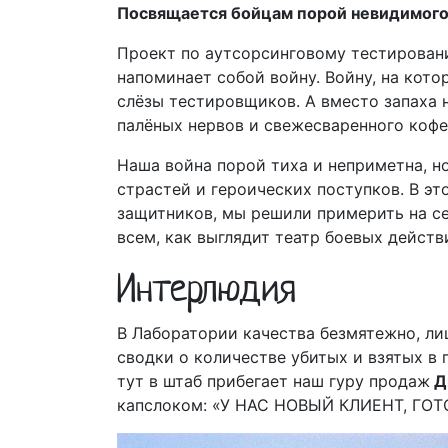
Посвящается бойцам порой невидимого
Проект по аутсорсинговому тестирован
напоминает собой войну. Войну, на котор
слёзы тестировщиков. А вместо запаха н
палёных нервов и свежесваренного кофе
Наша война порой тиха и неприметна, но
страстей и героических поступков. В эт
защитников, мы решили примерить на се
всем, как выглядит театр боевых дейст
Интерлюдия
В Лаборатории качества безмятежно, ли
сводки о количестве убитых и взятых в 
тут в штаб прибегает наш гуру продаж
Д
капслоком: «У НАС НОВЫЙ КЛИЕНТ, ГО