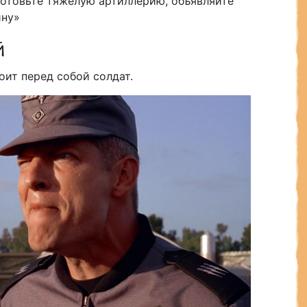
 готовьте тяжелую артиллерию, объявляйте
йну»
й
оит перед собой солдат.