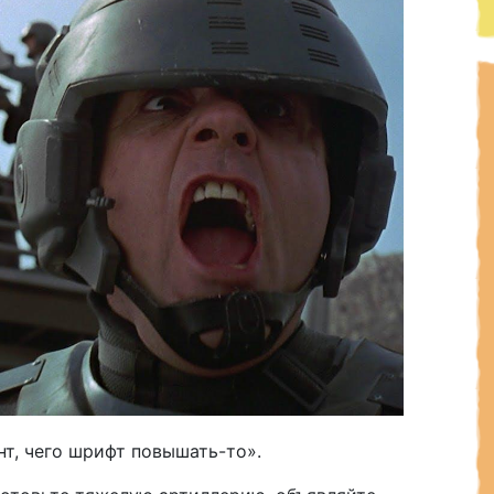
нт, чего шрифт повышать-то».