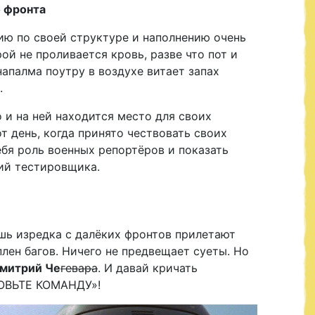
 фронта
ию по своей структуре и наполнению очень
ой не проливается кровь, разве что пот и
апалма поутру в воздухе витает запах
.
 и на ней находится место для своих
от день, когда принято чествовать своих
бя роль военных репортёров и показать
вий тестировщика.
шь изредка с далёких фронтов прилетают
плен багов. Ничего не предвещает суеты. Но
митрий Че
гевара
. И давай кричать
ТОВЬТЕ КОМАНДУ»!