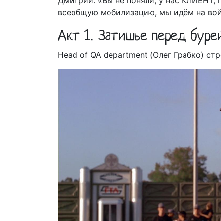
Дмитрий: «Вы не поняли, у нас КЛИЕНТ,
всеобщую мобилизацию, мы идём на во
Акт 1. Затишье перед буре
Head of QA department (Олег Грабко) стр