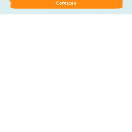
Согласен
Аутсорсинг
Консалтинг
Обучение
Наши клиенты
Блог
Контакты
О компании
Политика обработки персональных данных
Согласие на обработку персональных данных
Сведения об образовательной организации
Раскрытие требований
Лаборатория качества