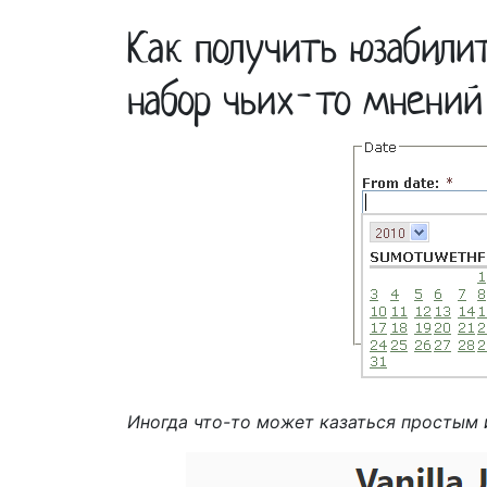
Как получить юзабили
набор чьих-то мнений
Иногда что-то может казаться простым