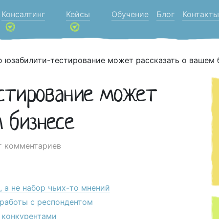
Консалтинг
Кейсы
Обучение
Блог
Контакты
о юзабилити-тестирование может рассказать о вашем 
стирование может
м бизнесе
т комментариев
 а не набор чьих-то мнений
 работы с респондентом
с конкурентами