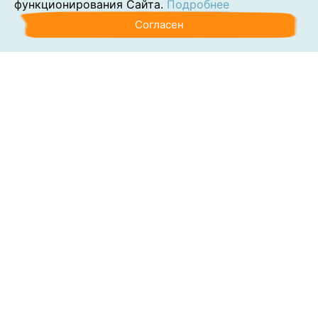
функционирования Сайта.
Подробнее
Согласен
Аутсорсинг
Консалтинг
Обучение
Наши клиенты
Блог
Контакты
О компании
Политика обработки персональных данных
Согласие на обработку персональных данных
Сведения об образовательной организации
Раскрытие требований