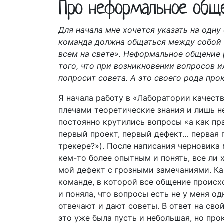
Про неформальное общ
Для начала мне хочется указать на одну
команда должна общаться между собой н
всем на свете». Неформальное общение 
того, что при возникновении вопросов и
попросит совета. А это своего рода про
Я начала работу в «Лаборатории качест
плечами теоретические знания и лишь не
постоянно крутились вопросы «а как пра
первый проект, первый дефект… первая п
трекере?»). После написания черновика
кем-то более опытным и понять, все ли 
мой дефект с грозными замечаниями. Ка
команде, в которой все общение происхо
и поняла, что вопросы есть не у меня о
отвечают и дают советы. В ответ на сво
это уже была пусть и небольшая, но про